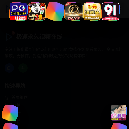
极速永久视频在线
极速永久视频在线
专注于提供最新国产热门电影电视剧免费在线观看服务， 高清流畅
播放，无插件，打造纯净的免费影视观看体验！
快速导航
首页推荐
精选剧情
热门动作
浪漫爱情